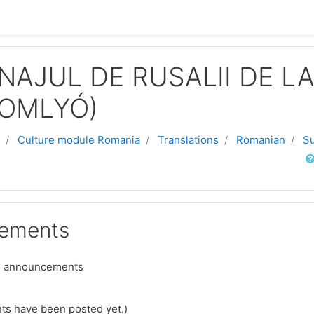
INAJUL DE RUSALII DE 
SOMLYÓ)
Culture module Romania
Translations
Romanian
Su
Sear
ements
d announcements
s have been posted yet.)