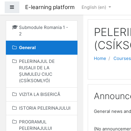
E-learning platform
Side panel
English ‎(en)‎
Skip to main content
Submodule Romania 1 -
PELER
2
(CSÍK
General
Home
Courses
PELERINAJUL DE
RUSALII DE LA
ȘUMULEU CIUC
(CSÍKSOMLYÓ)
Announc
VIZITA LA BISERICĂ
ISTORIA PELERINAJULUI
General news an
PROGRAMUL
PELERINAJULUI
(No announcement