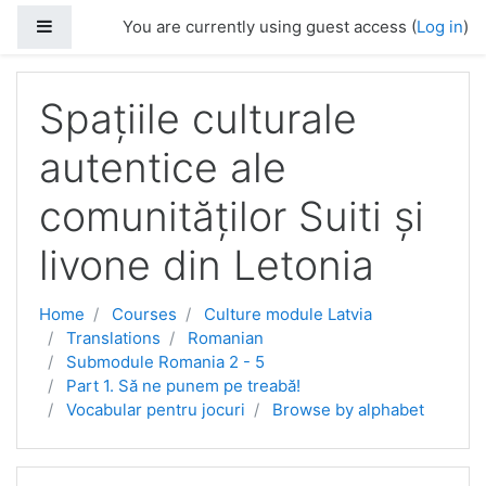
Side panel
You are currently using guest access (
Log in
)
Skip to main content
Spațiile culturale
autentice ale
comunităților Suiti și
livone din Letonia
Home
Courses
Culture module Latvia
Translations
Romanian
Submodule Romania 2 - 5
Part 1. Să ne punem pe treabă!
Vocabular pentru jocuri
Browse by alphabet