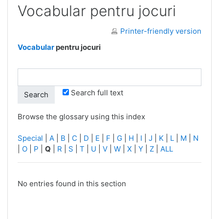
Vocabular pentru jocuri
Printer-friendly version
Vocabular
pentru jocuri
Search full text
Browse the glossary using this index
Special
|
A
|
B
|
C
|
D
|
E
|
F
|
G
|
H
|
I
|
J
|
K
|
L
|
M
|
N
|
O
|
P
|
Q
|
R
|
S
|
T
|
U
|
V
|
W
|
X
|
Y
|
Z
|
ALL
No entries found in this section