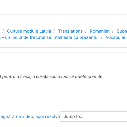
Culture module Latvia
Translations
Romanian
Subm
a – un loc unde trecutul se întâlnește cu prezentul
Vocabular 
t pentru a freca, a curăța sau a lustrui unele obiecte
Jump to...
egistrările video, apoi rezolvă cerințele.