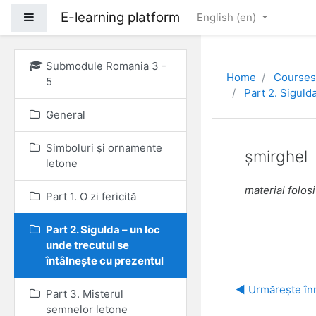
E-learning platform
Side panel
English ‎(en)‎
Skip to main content
Submodule Romania 3 -
Home
Courses
5
Part 2. Siguld
General
Simboluri și ornamente
șmirghel
letone
material folosi
Part 1. O zi fericită
Part 2. Sigulda – un loc
unde trecutul se
întâlnește cu prezentul
◀︎ Urmărește înr
Part 3. Misterul
semnelor letone