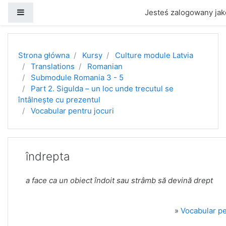
Panel boczny
Jesteś zalogowany jak
Przejdź do głównej zawartości
Strona główna
Kursy
Culture module Latvia
Translations
Romanian
Submodule Romania 3 - 5
Part 2. Sigulda – un loc unde trecutul se
întâlnește cu prezentul
Vocabular pentru jocuri
îndrepta
a face ca un obiect îndoit sau strâmb să devină drept
»
Vocabular pe