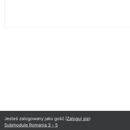
Jesteś zalogowany jako gość (
Zaloguj się
)
Submodule Romania 3 - 5