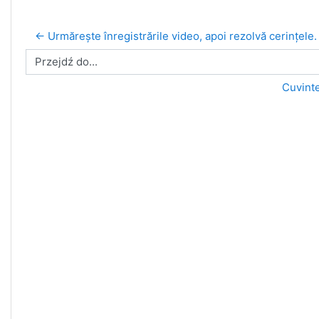
← Urmărește înregistrările video, apoi rezolvă cerințele.
Przejdź do...
Cuvinte