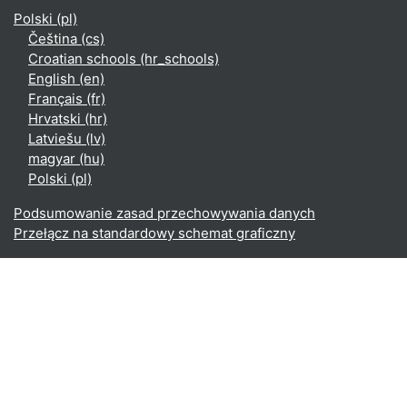
Polski ‎(pl)‎
Čeština ‎(cs)‎
Croatian schools ‎(hr_schools)‎
English ‎(en)‎
Français ‎(fr)‎
Hrvatski ‎(hr)‎
Latviešu ‎(lv)‎
magyar ‎(hu)‎
Polski ‎(pl)‎
Podsumowanie zasad przechowywania danych
Przełącz na standardowy schemat graficzny