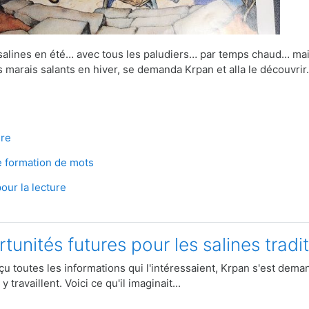
alines en été… avec tous les paludiers… par temps chaud… mais 
 marais salants en hiver, se demanda Krpan et alla le découvri
uiz
re
Quiz
 formation de mots
Quiz
our la lecture
tunités futures pour les salines tradi
çu toutes les informations qui l'intéressaient, Krpan s'est dema
 travaillent. Voici ce qu'il imaginait...