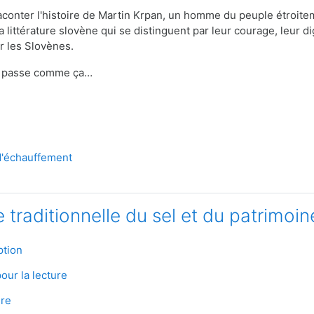
aconter l'histoire de Martin Krpan, un homme du peuple étroiteme
a littérature slovène qui se distinguent par leur courage, leur d
ar les Slovènes.
 se passe comme ça…
Quiz
d'échauffement
e traditionnelle du sel et du patrimoin
File
ption
Quiz
our la lecture
uiz
re