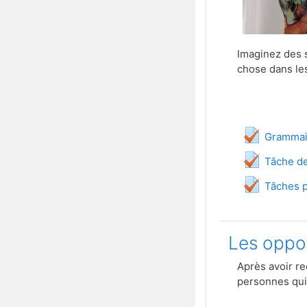
Imaginez des s
chose dans les
Q
Grammai
Tâche de
Tâches p
Les oppor
Après avoir re
personnes qui y