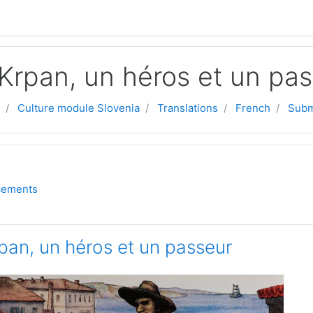
Krpan, un héros et un pa
Culture module Slovenia
Translations
French
Subm
line
Forum
cements
pan, un héros et un passeur