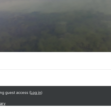
ing guest access (
Log in
)
ary