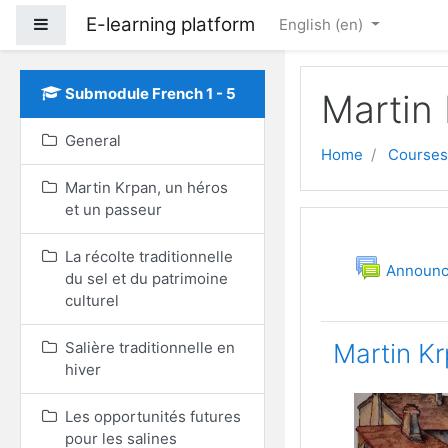
E-learning platform
Side panel
English ‎(en)‎
Skip to main content
Submodule French 1 - 5
Martin 
General
Home
Courses
Martin Krpan, un héros
et un passeur
Topic out
General
La récolte traditionnelle
Announ
du sel et du patrimoine
culturel
Salière traditionnelle en
Martin Kr
hiver
Les opportunités futures
pour les salines