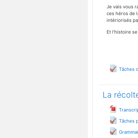
Je vais vous r
ces héros de l
intériorisés p
Et l'histoire
Tâches 
La récolt
Transcri
Tâches p
Q
Grammai