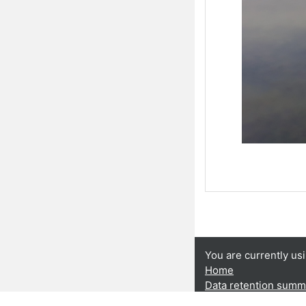
You are currently us
Home
Data retention summ