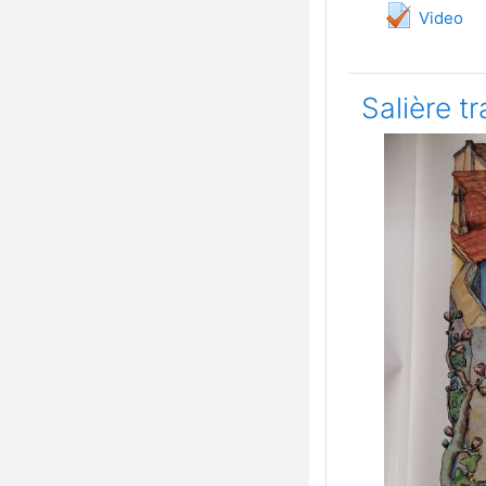
Quiz
Video
Salière tr