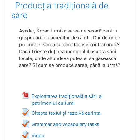
Producția tradițională de
sare
Așadar, Krpan furniza sarea necesară pentru
gospodăriile oamenilor de rând… Dar de unde
procura el sarea cu care făcuse contrabandă?
Dacă Trieste deținea monopolul asupra sării
locale, unde altundeva putea el să găsească
sare? Și cum se produce sarea, până la urmă?
Exploatarea tradițională a sării și
patrimoniul cultural
Fájl
Teszt
Citește textul și rezolvă cerința.
Teszt
Grammar and vocabulary tasks
Teszt
Video