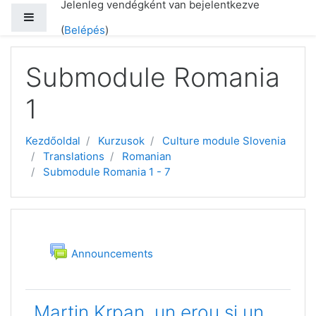
Jelenleg vendégként van bejelentkezve
Oldalpanel
(
Belépés
)
Tovább a fő tartalomhoz
Submodule Romania
1
Kezdőoldal
Kurzusok
Culture module Slovenia
Translations
Romanian
Submodule Romania 1 - 7
Téma ismertetése
Általános
Fórum
Announcements
Martin Krpan, un erou și un