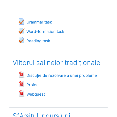
Teszt
Grammar task
Teszt
Word-formation task
Teszt
Reading task
Viitorul salinelor tradiționale
Fájl
Discuție de rezolvare a unei probleme
Fájl
Proiect
Fájl
Webquest
Sfârșitul incursiunii