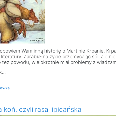
powiem Wam inną historię o Martinie Krpanie. Krpa
literatury. Zarabiał na życie przemycając sól, ale nie
o też powodu, wielokrotnie miał problemy z władzam
...
Test
zewka
a koń, czyli rasa lipicańska