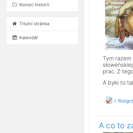
Koniec historii
Titulní stránka
Kalendář
Tym razem o
słoweńskiej 
prac. Z teg
A było to tak
I. Rozgr
A co to z