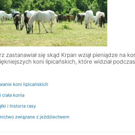
z zastanawiał się skąd Krpan wziął pieniądze na kon
iękniejszych koni lipicańskich, które widział podc
Test
wanie koni lipicańskich
Test
 ciała konia
Test
tki i historia rasy
Test
wnictwo związane z jeździectwem