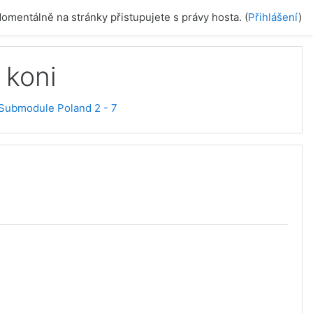
omentálně na stránky přistupujete s právy hosta. (
Přihlášení
)
 koni
Submodule Poland 2 - 7