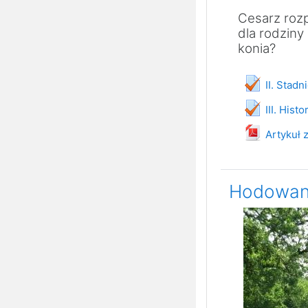
Cesarz rozp
dla rodziny
konia?
II. Stadn
III. Hist
Artykuł 
Hodowanie