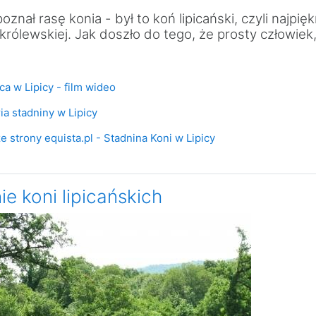
oznał rasę konia - był to koń lipicański, czyli najp
 królewskiej. Jak doszło do tego, że prosty człowiek
Test
ica w Lipicy - film wideo
Test
oria stadniny w Lipicy
Soubor
ze strony equista.pl - Stadnina Koni w Lipicy
 koni lipicańskich