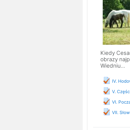
Kiedy Cesar
obrazy najp
Wiedniu...
IV. Hodo
V. Części
VI. Począ
VII. Sło