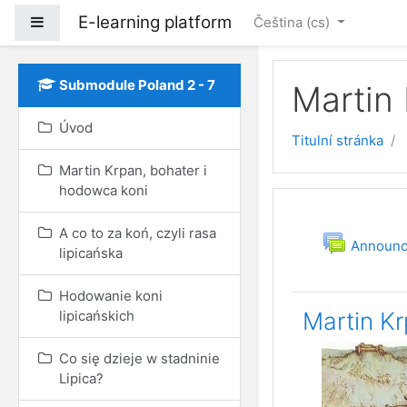
E-learning platform
Boční panel
Čeština ‎(cs)‎
Přejít k hlavnímu obsa
Submodule Poland 2 - 7
Martin
Úvod
Titulní stránka
Martin Krpan, bohater i
hodowca koni
Osnova 
Úvod
A co to za koń, czyli rasa
Announ
lipicańska
Hodowanie koni
lipicańskich
Martin Kr
Co się dzieje w stadninie
Lipica?