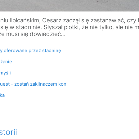
niu lipicańskim, Cesarz zaczął się zastanawiać, czy
ę w stadninie. Słyszał plotki, że nie tylko, ale nie
że musi się dowiedzieć...
Test
rsy oferowane przez stadninę
Test
dżanie
Soubor
myśli
Soubor
uest - zostań zaklinaczem koni
ra
ka
torii