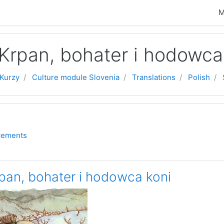
M
hu
 Krpan, bohater i hodowca
Kurzy
Culture module Slovenia
Translations
Polish
témat
Fórum
cements
pan, bohater i hodowca koni