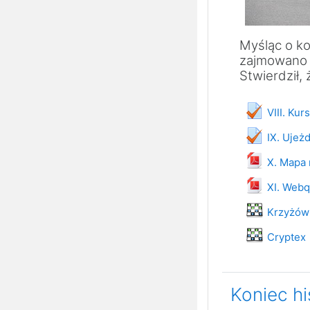
Myśląc o ko
zajmowano si
Stwierdził, 
VIII. Ku
IX. Ujeż
X. Mapa 
XI. Webq
H
Krzyżów
Hra
Cryptex
Koniec his