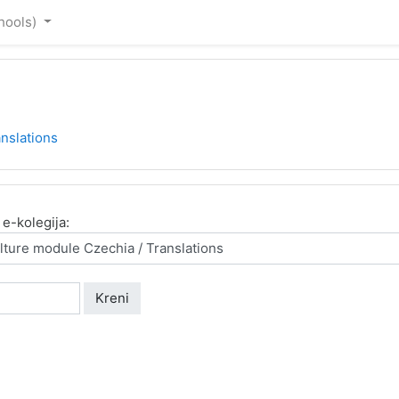
hools)‎
nslations
 e-kolegija:
Kreni