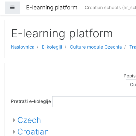
E-learning platform
Bočni panel
Croatian schools ‎(hr_sc
Preskoči na sadržaj
E-learning platform
Naslovnica
E-kolegiji
Culture module Czechia
Tra
Popis
Pretraži e-kolegije
Czech
Croatian